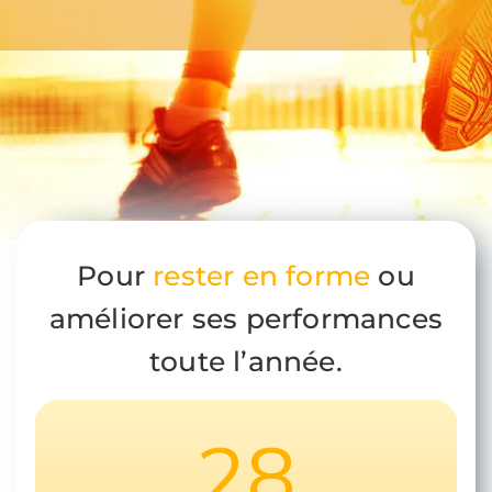
Prévention
Restauration
Actualité
Pour
rester en for
me
ou
Avantages
améliorer ses performances
toute l’année.
28