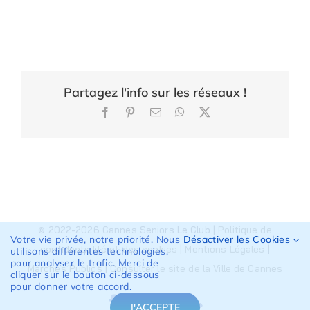
Partagez l'info sur les réseaux !
Facebook
Pinterest
Email
WhatsApp
X
© 2022-2026 Cannes Seniors Le Club |
Politique de
Votre vie privée, notre priorité. Nous
Désactiver les Cookies
confidentialité et des cookies
|
Mentions Légales
|
utilisons différentes technologies,
pour analyser le trafic. Merci de
Marchés Publics
|
Consulter le site de la Ville de Cannes
cliquer sur le bouton ci-dessous
pour donner votre accord.
J'ACCEPTE