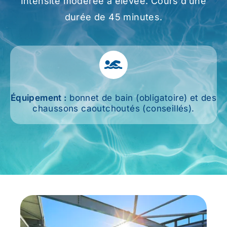
Intensité modérée à élevée. Cours d’une
durée de 45 minutes.
Prévention
Restauration
Équipement :
bonnet de bain (obligatoire) et des
Actualité
chaussons caoutchoutés (conseillés).
Avantages