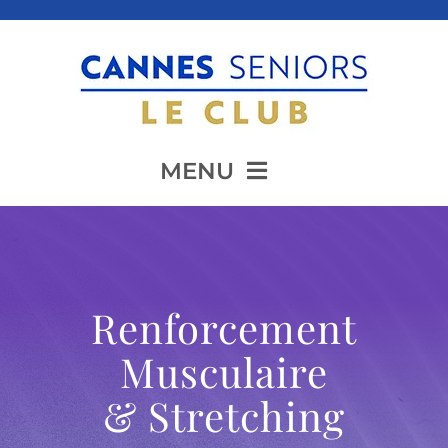
Passer
au
contenu
MENU
Accueil
Renforcement
Présentation
Musculaire
& Stretching
Animation