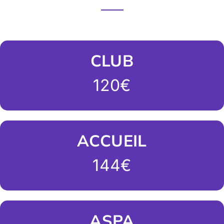
CLUB
120€
ACCUEIL
144€
ASPA