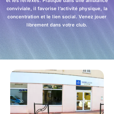
et les réflexes. Pratiqué dans une ambiance
conviviale, il favorise l’activité physique, la
Prévention
concentration et le lien social. Venez jouer
librement dans votre club.
Restauration
Actualité
Avantages