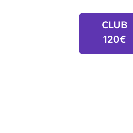
CLUB
120€