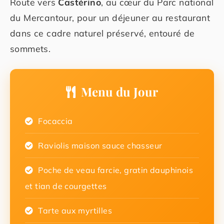
Route vers
Castérino
, au cœur du Parc national
du Mercantour, pour un déjeuner au restaurant
dans ce cadre naturel préservé, entouré de
sommets.
Menu du Jour
Focaccia
Raviolis maison sauce chasseur
Poche de veau farcie, gratin dauphinois
et tian de courgettes
Tarte aux myrtilles