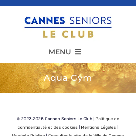
Passer
au
contenu
MENU
Accueil
Aqua Gym
Présentation
© 2022-2026 Cannes Seniors Le Club |
Politique de
Animation
confidentialité et des cookies
|
Mentions Légales
|
Marchés Publics
|
Consulter le site de la Ville de Cannes