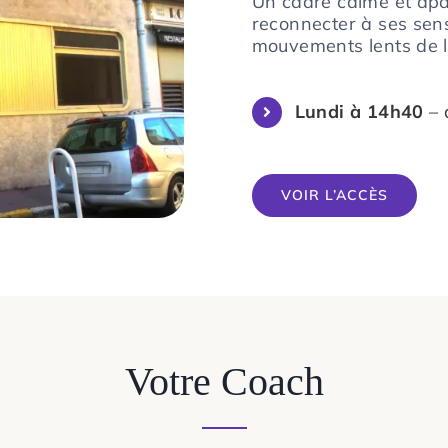
Un cadre calme et apai
reconnecter à ses sens
mouvements lents de l
Lundi à 14h40
– 
VOIR L’ACCÈS
Votre Coach