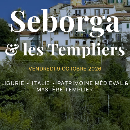
Seborga
Prévention
Restauration
& les Templiers
Actualité
VENDREDI 9 OCTOBRE 2026
Avantages
LIGURIE • ITALIE • PATRIMOINE MÉDIÉVAL &
MYSTÈRE TEMPLIER