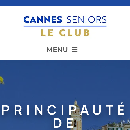
Passer
au
contenu
MENU
Accueil
Présentation
PRINCIPAUTÉ
Animation
DE