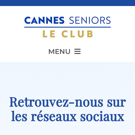
Passer
au
contenu
MENU
Accueil
Retrouvez-nous sur
Présentation
les réseaux sociaux
Animation