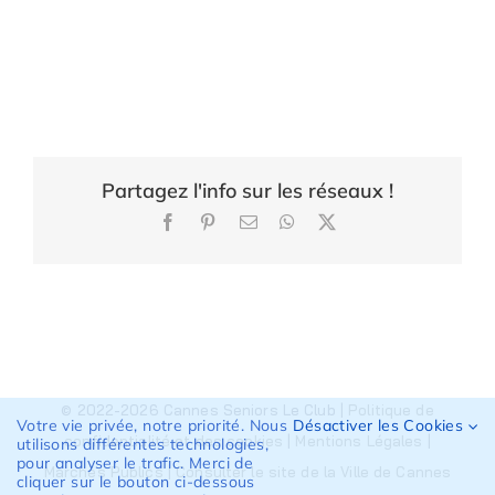
Partagez l'info sur les réseaux !
Facebook
Pinterest
Email
WhatsApp
X
© 2022-2026 Cannes Seniors Le Club |
Politique de
Votre vie privée, notre priorité. Nous
Désactiver les Cookies
confidentialité et des cookies
|
Mentions Légales
|
utilisons différentes technologies,
pour analyser le trafic. Merci de
Marchés Publics
|
Consulter le site de la Ville de Cannes
cliquer sur le bouton ci-dessous