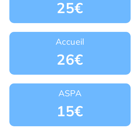
25€
Accueil
26€
ASPA
15€