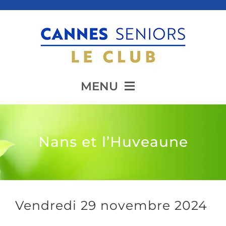
Passer
au
contenu
MENU
Accueil
Nans et l’Huveaune
Présentation
Animation
Vendredi 29 novembre 2024