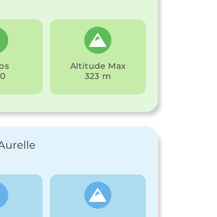
ps
Altitude Max
30
323 m
’Aurelle