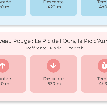
ntée
Descente
Tem
20 m
-420 m
4h
veau Rouge : Le Pic de l’Ours, le Pic d’Aur
Référente : Marie-Elizabeth
ntée
Descente
Tem
30 m
-530 m
4h