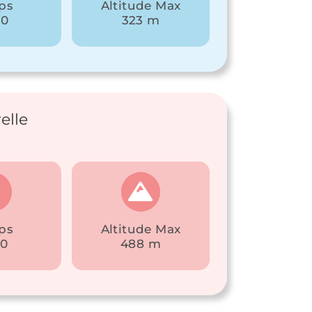
ps
Altitude Max
00
323 m
elle
ps
Altitude Max
30
488 m