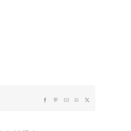
Facebook
Pinterest
Email
WhatsApp
X