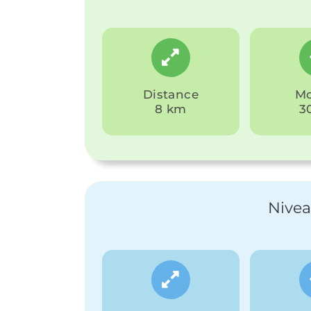
Distance
Mo
8 km
3
Nivea