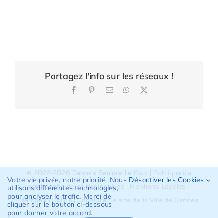
Partagez l'info sur les réseaux !
Facebook
Pinterest
Email
WhatsApp
X
© 2022-2026 Cannes Seniors Le Club |
Politique de
Votre vie privée, notre priorité. Nous
Désactiver les Cookies
confidentialité et des cookies
|
Mentions Légales
|
utilisons différentes technologies,
pour analyser le trafic. Merci de
Marchés Publics
|
Consulter le site de la Ville de Cannes
cliquer sur le bouton ci-dessous
pour donner votre accord.