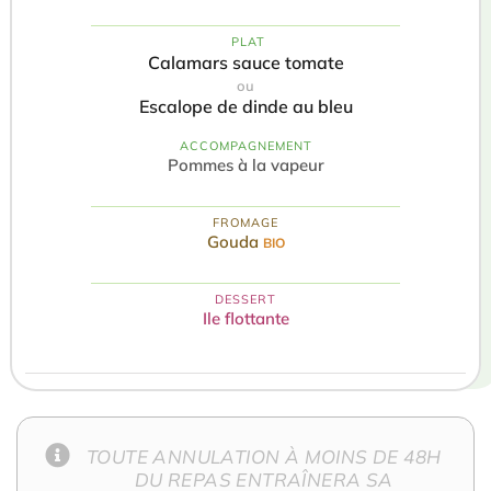
️ PLAT
Calamars sauce tomate
ou
Escalope de dinde au bleu
ACCOMPAGNEMENT
Pommes à la vapeur
FROMAGE
Gouda
BIO
DESSERT
Ile flottante
TOUTE ANNULATION À MOINS DE 48H
DU REPAS ENTRAÎNERA SA