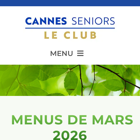
Passer
au
contenu
MENU
Accueil
Présentation
️ MENUS DE MARS
Animation
2026