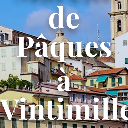
de
Prévention
Pâques
Restauration
Actualité
à
Avantages
Vintimill