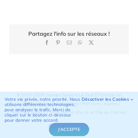
Partagez l'info sur les réseaux !
Facebook
Pinterest
Email
WhatsApp
X
© 2022-2026 Cannes Seniors Le Club |
Politique de
Votre vie privée, notre priorité. Nous
Désactiver les Cookies
confidentialité et des cookies
|
Mentions Légales
|
utilisons différentes technologies,
pour analyser le trafic. Merci de
Marchés Publics
|
Consulter le site de la Ville de Cannes
cliquer sur le bouton ci-dessous
pour donner votre accord.
J'ACCEPTE