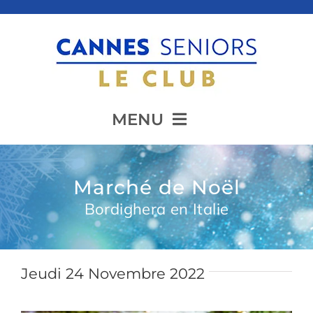
Passer
au
contenu
MENU
Accueil
Marché de Noël
Bordighera en Italie
Présentation
Jeudi 24 Novembre 2022
Animation