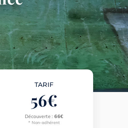
TARIF
56
€
Découverte :
66€
* Non-adhérent