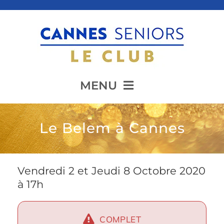
Passer
au
contenu
MENU
Accueil
Le Belem à Cannes
Présentation
Vendredi 2 et Jeudi 8 Octobre 2020
à 17h
Animation
COMPLET