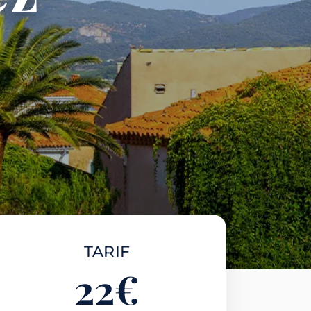
TARIF
22
€