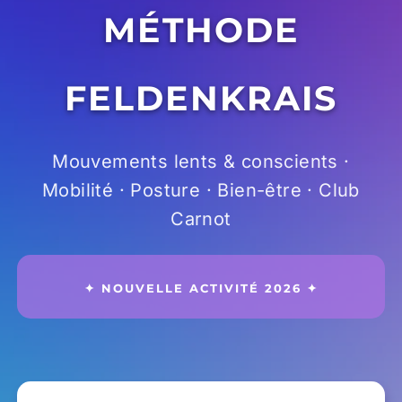
MÉTHODE
Prévention
FELDENKRAIS
Restauration
Mouvements lents & conscients ·
Actualité
Mobilité · Posture · Bien-être · Club
Carnot
Avantages
✦ NOUVELLE ACTIVITÉ 2026 ✦