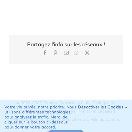
Partagez l'info sur les réseaux !
Facebook
Pinterest
Email
WhatsApp
X
© 2022-2026 Cannes Seniors Le Club |
Politique de
Votre vie privée, notre priorité. Nous
Désactiver les Cookies
confidentialité et des cookies
|
Mentions Légales
|
utilisons différentes technologies,
pour analyser le trafic. Merci de
Marchés Publics
|
Consulter le site de la Ville de Cannes
cliquer sur le bouton ci-dessous
pour donner votre accord.