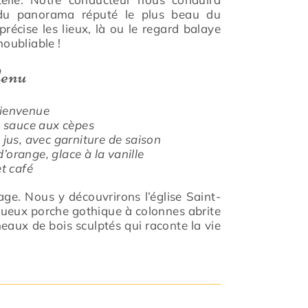
t du panorama réputé le plus beau du
récise les lieux, là ou le regard balaye
noubliable !
enu
bienvenue
n sauce aux cèpes
 jus, avec garniture de saison
orange, glace à la vanille
et café
lage. Nous y découvrirons l’église Saint-
tueux porche gothique à colonnes abrite
aux de bois sculptés qui raconte la vie