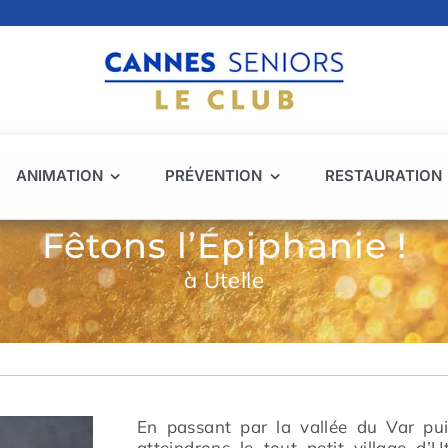
ANIMATION
PRÉVENTION
RESTAURATION
Fêtons l’Épiphanie !
à Utelle
En passant par la vallée du Var pu
atteindrons le tout petit village d’