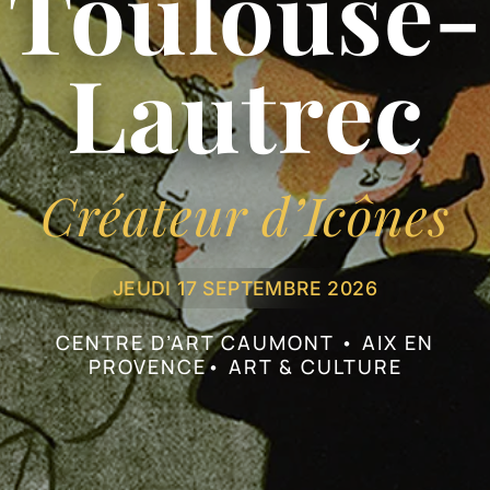
Toulouse-
Prévention
Lautrec
Restauration
Créateur d’Icônes
Actualité
JEUDI 17 SEPTEMBRE 2026
Avantages
CENTRE D’ART CAUMONT • AIX EN
PROVENCE• ART & CULTURE