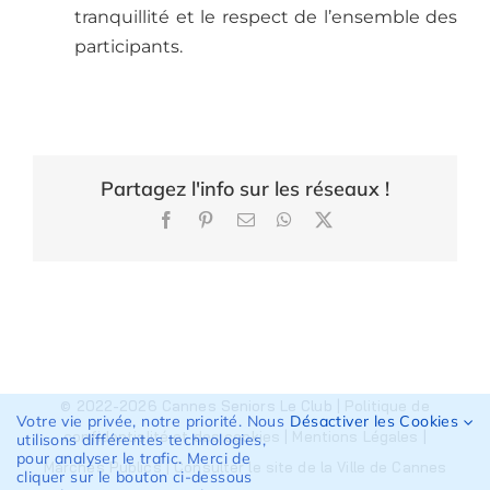
tranquillité et le respect de l’ensemble des
participants.
Partagez l'info sur les réseaux !
Facebook
Pinterest
Email
WhatsApp
X
© 2022-2026 Cannes Seniors Le Club |
Politique de
Votre vie privée, notre priorité. Nous
Désactiver les Cookies
confidentialité et des cookies
|
Mentions Légales
|
utilisons différentes technologies,
pour analyser le trafic. Merci de
Marchés Publics
|
Consulter le site de la Ville de Cannes
cliquer sur le bouton ci-dessous