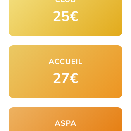
25€
ACCUEIL
27€
ASPA