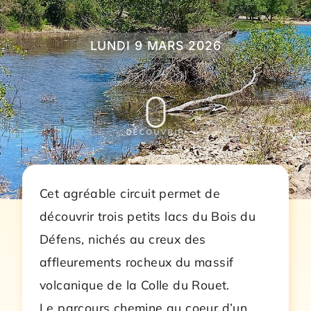
Prévention
LUNDI 9 MARS 2026
Restauration
DÉCOUVRIR
Actualité
Cet agréable circuit permet de
Avantages
découvrir trois petits lacs du Bois du
Défens, nichés au creux des
affleurements rocheux du massif
volcanique de la Colle du Rouet.
Le parcours chemine au coeur d’un