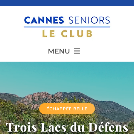
Passer
au
contenu
MENU
Accueil
Présentation
ÉCHAPPÉE BELLE
Animation
Trois Lacs du Défens