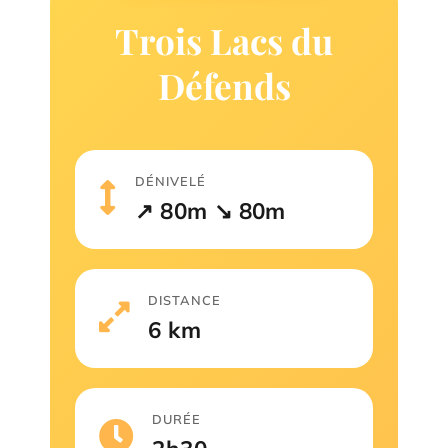
Trois Lacs du
Défends
DÉNIVELÉ
↗ 80m ↘ 80m
DISTANCE
6 km
DURÉE