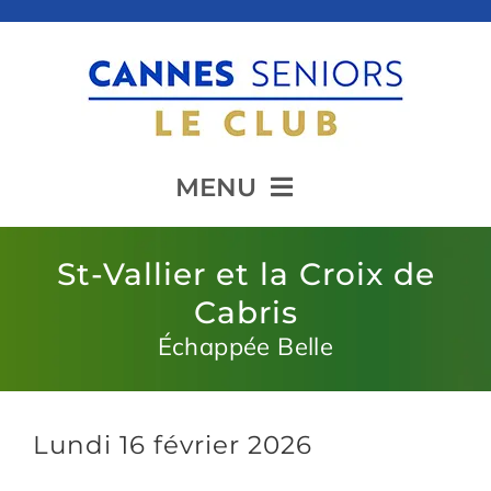
Passer
au
contenu
MENU
Accueil
St-Vallier et la Croix de
Cabris
Échappée Belle
Présentation
Animation
Lundi 16 février 2026