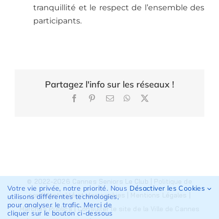
tranquillité et le respect de l’ensemble des
participants.
Partagez l'info sur les réseaux !
Facebook
Pinterest
Email
WhatsApp
X
© 2022-2026 Cannes Seniors Le Club |
Politique de
Votre vie privée, notre priorité. Nous
Désactiver les Cookies
confidentialité et des cookies
|
Mentions Légales
|
utilisons différentes technologies,
pour analyser le trafic. Merci de
Marchés Publics
|
Consulter le site de la Ville de Cannes
cliquer sur le bouton ci-dessous