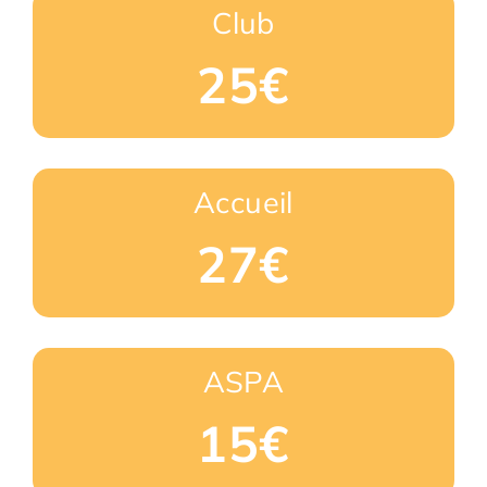
Club
25€
Accueil
27€
ASPA
15€