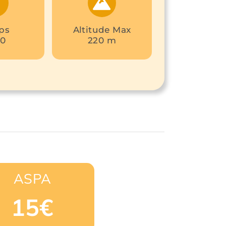
ps
Altitude Max
30
220 m
ASPA
15€