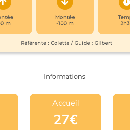
ntée
Montée
Tem
00 m
-100 m
2h
Référente : Colette / Guide : Gilbert
Informations
Accueil
27€