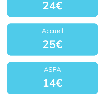
24€
Accueil
25€
ASPA
14€