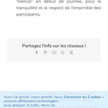
“silence” en début de journée, pour la
tranquillité et le respect de l’ensemble des
participants.
Partagez l'info sur les réseaux !
Facebook
Pinterest
Email
WhatsApp
X
© 2022-2026 Cannes Seniors Le Club |
Politique de
Votre vie privée, notre priorité. Nous
Désactiver les Cookies
confidentialité et des cookies
|
Mentions Légales
|
utilisons différentes technologies,
pour analyser le trafic. Merci de
Marchés Publics
|
Consulter le site de la Ville de Cannes