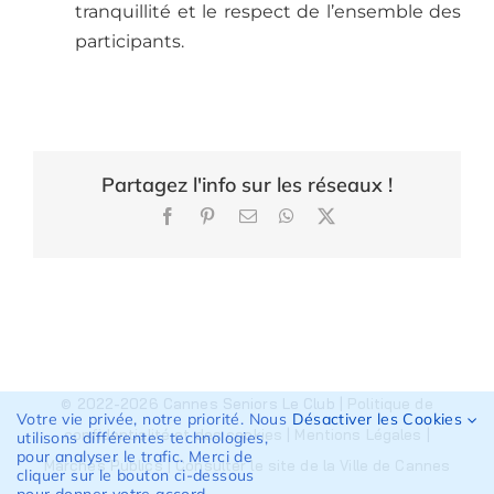
tranquillité et le respect de l’ensemble des
participants.
Partagez l'info sur les réseaux !
Facebook
Pinterest
Email
WhatsApp
X
© 2022-2026 Cannes Seniors Le Club |
Politique de
Votre vie privée, notre priorité. Nous
Désactiver les Cookies
confidentialité et des cookies
|
Mentions Légales
|
utilisons différentes technologies,
pour analyser le trafic. Merci de
Marchés Publics
|
Consulter le site de la Ville de Cannes
cliquer sur le bouton ci-dessous