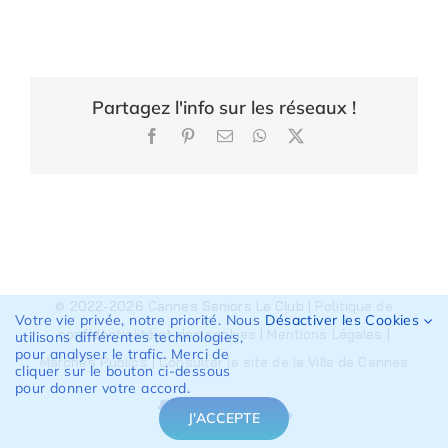
Partagez l'info sur les réseaux !
Facebook
Pinterest
Email
WhatsApp
X
© 2022-2026 Cannes Seniors Le Club |
Politique de
Votre vie privée, notre priorité. Nous
Désactiver les Cookies
confidentialité et des cookies
|
Mentions Légales
|
utilisons différentes technologies,
pour analyser le trafic. Merci de
Marchés Publics
|
Consulter le site de la Ville de Cannes
cliquer sur le bouton ci-dessous
pour donner votre accord.
J'ACCEPTE