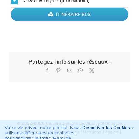
7h30 : Ranguin (Jean Moulin)
ITINÉRAIRE BUS
Partagez l'info sur les réseaux !
Facebook
Pinterest
Email
WhatsApp
X
© 2022-2026 Cannes Seniors Le Club |
Politique de
Votre vie privée, notre priorité. Nous
Désactiver les Cookies
confidentialité et des cookies
|
Mentions Légales
|
utilisons différentes technologies,
pour analyser le trafic. Merci de