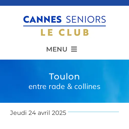
Passer
au
contenu
MENU
Accueil
Toulon
entre rade & collines
Présentation
Jeudi 24 avril 2025
Animation