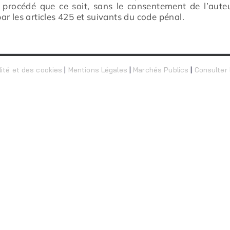
e procédé que ce soit, sans le consentement de l’auteu
r les articles 425 et suivants du code pénal.
lité et des cookies
|
Mentions Légales
|
Marchés Publics
|
Consulter l