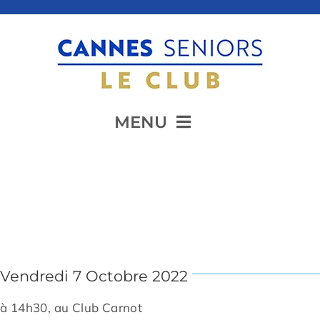
Passer
au
contenu
MENU
Accueil
Conférence :
Régates de Légende
Présentation
Vendredi 7 Octobre 2022
Animation
à 14h30, au Club Carnot