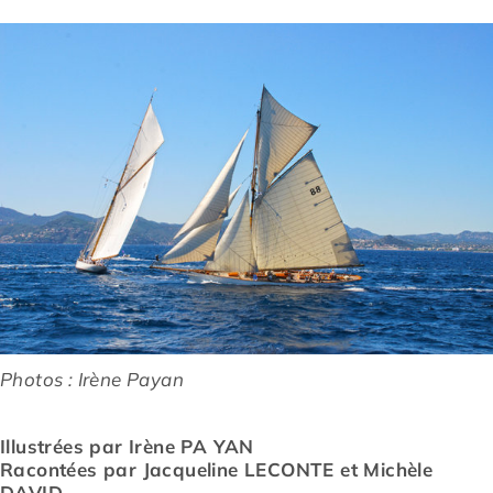
Prévention
Restauration
Actualité
Avantages
Photos : Irène Payan
Illustrées par Irène PA YAN
Racontées par Jacqueline LECONTE et Michèle
DAVID