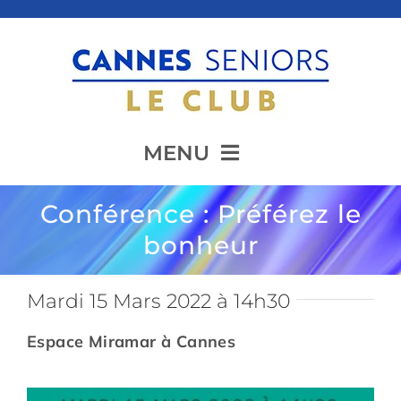
Passer
au
contenu
MENU
Conférence : Préférez le
Accueil
bonheur
Présentation
Mardi 15 Mars 2022 à 14h30
Espace Miramar à Cannes
Animation