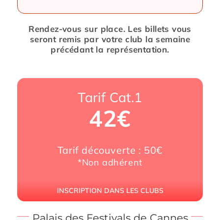
Rendez-vous sur place.
Les billets vous
seront remis par
votre club la semaine
précédant
la représentation.
Tarif Cat.1
42€
Tarif découverte : 50€
*Non adhérent
INSCRIPTION DANS LES CLUBS
Palais des Festivals de Cannes