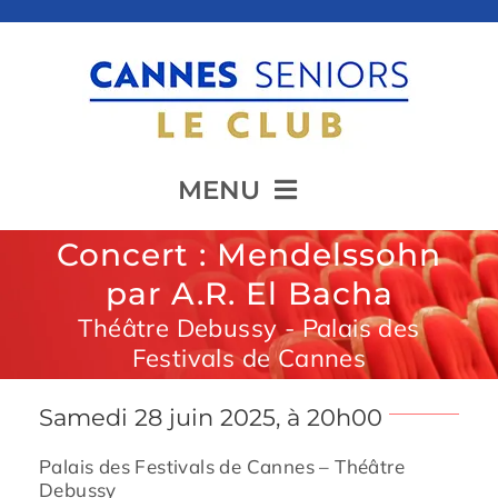
Passer
au
contenu
MENU
Concert : Mendelssohn
Accueil
par A.R. El Bacha
Théâtre Debussy - Palais des
Festivals de Cannes
Présentation
Samedi 28 juin 2025, à 20h00
Animation
Palais des Festivals de Cannes – Théâtre
Debussy