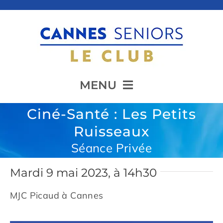
Passer
au
contenu
MENU
Ciné-Santé : Les Petits
Accueil
Ruisseaux
Séance Privée
Présentation
Mardi 9 mai 2023, à 14h30
MJC Picaud à Cannes
Animation