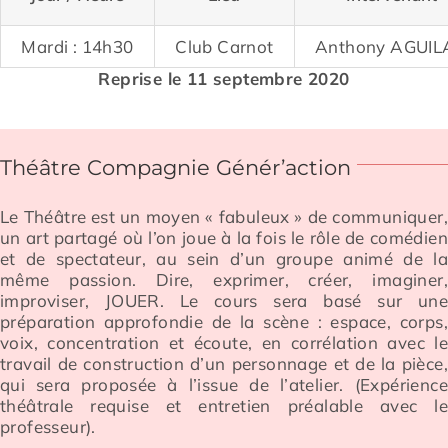
Mardi : 14h30
Club Carnot
Anthony AGUIL
Reprise le 11 septembre 2020
Théâtre Compagnie Génér’action
Le Théâtre est un moyen « fabuleux » de communiquer
un art partagé où l’on joue à la
fois le rôle de comédie
et de spectateur, au sein d’un groupe animé de l
même passion.
Dire, exprimer, créer, imaginer
improviser, JOUER. Le cours sera basé sur un
préparation
approfondie de la scène : espace, corps
voix, concentration et écoute, en corrélation avec
l
travail de construction d’un personnage et de la pièce
qui sera proposée à l’issue de
l’atelier. (Expérience
théâtrale requise et entretien préalable avec l
professeur).