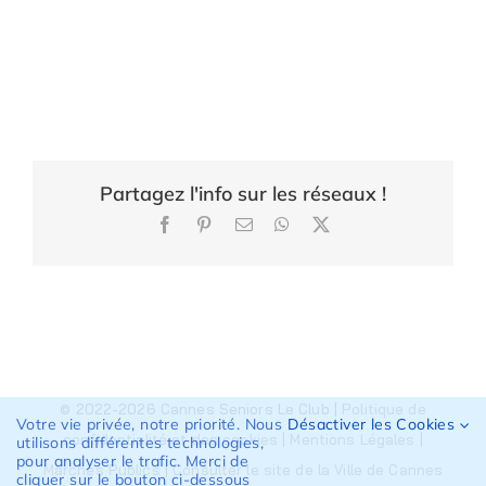
Partagez l'info sur les réseaux !
Facebook
Pinterest
Email
WhatsApp
X
© 2022-2026 Cannes Seniors Le Club |
Politique de
Votre vie privée, notre priorité. Nous
Désactiver les Cookies
confidentialité et des cookies
|
Mentions Légales
|
utilisons différentes technologies,
pour analyser le trafic. Merci de
Marchés Publics
|
Consulter le site de la Ville de Cannes
cliquer sur le bouton ci-dessous