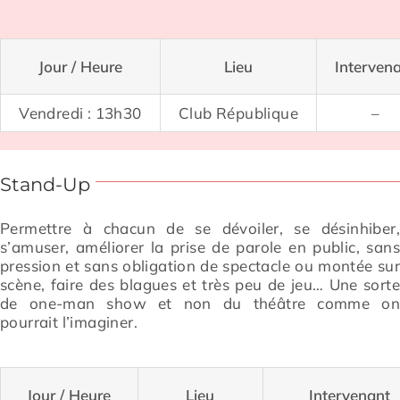
Jour / Heure
Lieu
Interven
Vendredi : 13h30
Club République
–
Stand-Up
Permettre à chacun de se dévoiler, se désinhiber
s’amuser, améliorer la prise de parole en
public, sans
pression et sans obligation de spectacle ou montée su
scène, faire des blagues et
très peu de jeu… Une sort
de one-man show et non du théâtre comme o
pourrait l’imaginer.
Jour / Heure
Lieu
Intervenant