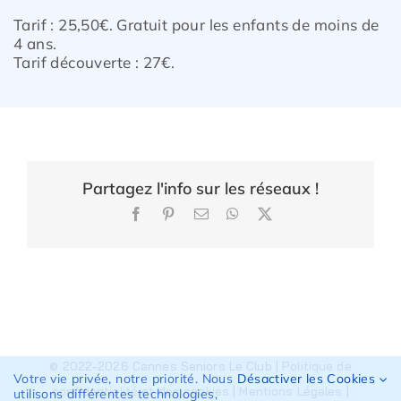
Tarif : 25,50€. Gratuit pour les enfants de
moins de
4 ans.
Tarif découverte : 27€.
Partagez l'info sur les réseaux !
Facebook
Pinterest
Email
WhatsApp
X
© 2022-2026 Cannes Seniors Le Club |
Politique de
Votre vie privée, notre priorité. Nous
Désactiver les Cookies
confidentialité et des cookies
|
Mentions Légales
|
utilisons différentes technologies,