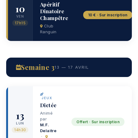
Apéritif
10
Dinatoire
10 € · Sur inscription
Champêtre
VEN
17h15
Club
Ranguin
Semaine 3
13 — 17 AVRIL
JEUX
Dictée
13
Animé
par
Offert · Sur inscription
LUN
M.F.
14h30
Delaitre
·