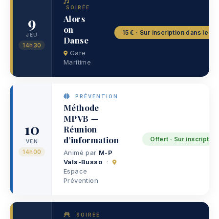
SOIRÉE
9
Alors
on
15 € · Sur inscription dans les c
JEU
Danse
14h30
Gare
Maritime
PRÉVENTION
Méthode
MPVB —
10
Réunion
d’information
Offert · Sur inscription
VEN
14h00
Animé par
M-P
Vals-Busso
·
Espace
Prévention
SOIRÉE