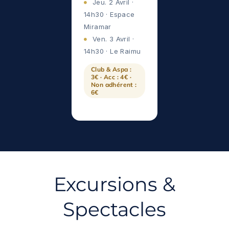
Jeu. 2 Avril ·
14h30 · Espace
Miramar
Ven. 3 Avril ·
14h30 · Le Raimu
Club & Aspa :
3€ · Acc : 4€ ·
Non adhérent :
6€
Excursions &
Spectacles