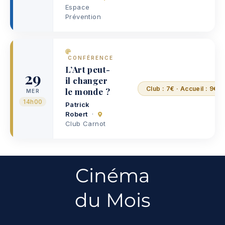
Espace
Prévention
CONFÉRENCE
L’Art peut-
29
il changer
Club : 7€ · Accueil : 9€ ·
le monde ?
MER
14h00
Patrick
Robert
·
Club Carnot
Cinéma
du Mois